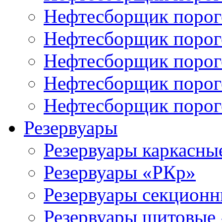
Нефтесборщик поро
Нефтесборщик поро
Нефтесборщик порог
Нефтесборщик поро
Нефтесборщик поро
Резервуары
Резервуары каркасны
Резервуары «РКр»
Резервуары секцион
Резервуары щитовые