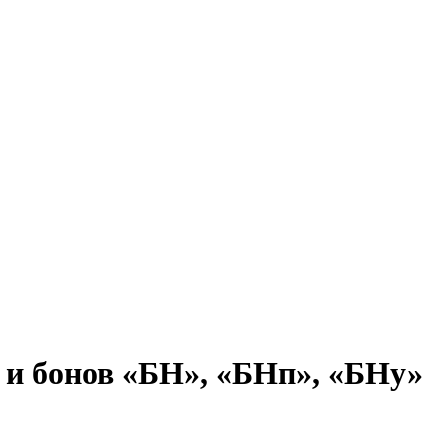
 и бонов «БН», «БНп», «БНу»