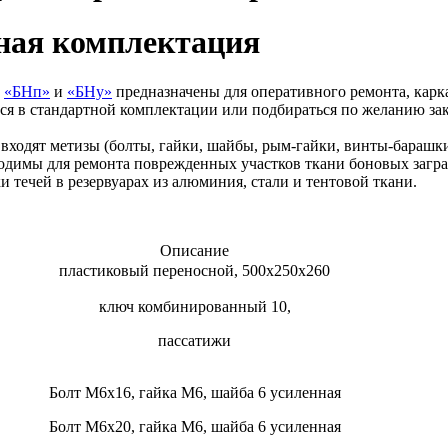
ная комплектация
,
«БНп»
и
«БНу»
предназначены для оперативного ремонта, карк
ся в стандартной комплектации или подбираться по желанию зак
ходят метизы (болты, гайки, шайбы, рым-гайки, винты-барашки
одимы для ремонта поврежденных участков ткани боновых загр
 течей в резервуарах из алюминия, стали и тентовой ткани.
Описание
пластиковый переносной, 500х250х260
ключ комбинированный 10,
пассатижи
Болт М6х16, гайка М6, шайба 6 усиленная
Болт М6х20, гайка М6, шайба 6 усиленная