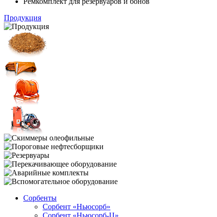
Ремкомплект для резервуаров и бонов
Продукция
Сорбенты
Сорбент «Ньюсорб»
Сорбент «Ньюсорб-Ц»