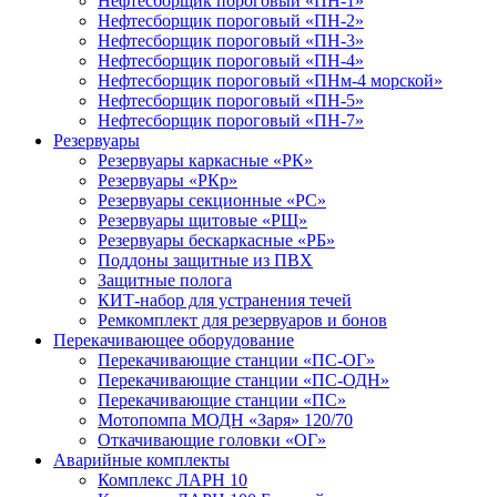
Нефтесборщик пороговый «ПН-1»
Нефтесборщик пороговый «ПН-2»
Нефтесборщик пороговый «ПН-3»
Нефтесборщик пороговый «ПН-4»
Нефтесборщик пороговый «ПНм-4 морской»
Нефтесборщик пороговый «ПН-5»
Нефтесборщик пороговый «ПН-7»
Резервуары
Резервуары каркасные «РК»
Резервуары «РКр»
Резервуары секционные «РС»
Резервуары щитовые «РЩ»
Резервуары бескаркасные «РБ»
Поддоны защитные из ПВХ
Защитные полога
КИТ-набор для устранения течей
Ремкомплект для резервуаров и бонов
Перекачивающее оборудование
Перекачивающие станции «ПС-ОГ»
Перекачивающие станции «ПС-ОДН»
Перекачивающие станции «ПС»
Мотопомпа МОДН «Заря» 120/70
Откачивающие головки «ОГ»
Аварийные комплекты
Комплекс ЛАРН 10