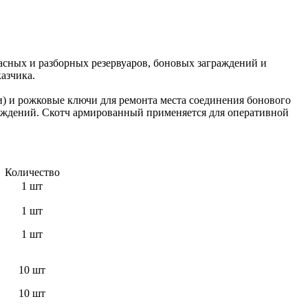
асных и разборных резервуаров, боновых заграждений и
азчика.
) и рожковые ключи для ремонта места соединения бонового
аждений. Скотч армированный применяется для оперативной
Количество
1 шт
1 шт
1 шт
10 шт
10 шт