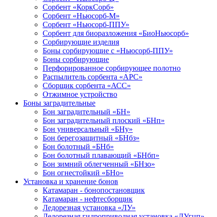
Сорбент «КоркСорб»
Сорбент «Ньюсорб-М»
Сорбент «Ньюсорб-ППУ»
Сорбент для биоразложения «БиоНьюсорб»
Сорбирующие изделия
Боны сорбирующие с «Ньюсорб-ППУ»
Боны сорбирующие
Перфорированное сорбирующее полотно
Распылитель сорбента «АРС»
Сборщик сорбента «АСС»
Отжимное устройство
Боны заградительные
Бон заградительный «БН»
Бон заградительный плоский «БНп»
Бон универсальный «БНу»
Бон берегозащитный «БНбз»
Бон болотный «БНб»
Бон болотный плавающий «БНбп»
Бон зимний облегченный «БНзо»
Бон огнестойкий «БНо»
Установка и хранение бонов
Катамаран - бонопостановщик
Катамаран - нефтесборщик
Ледорезная установка «ЛУ»
Ледорезная гидроприводная установка «ЛУгцп»