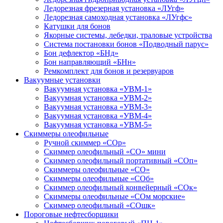
Ледорезная фрезерная установка «ЛУгф»
Ледорезная самоходная установка «ЛУгфс»
Катушки для бонов
Якорные системы, лебедки, траловые устройства
Система постановки бонов «Подводный парус»
Бон дефлектор «БНд»
Бон направляющий «БНн»
Ремкомплект для бонов и резервуаров
Вакуумные установки
Вакуумная установка «УВМ-1»
Вакуумная установка «УВМ-2»
Вакуумная установка «УВМ-3»
Вакуумная установка «УВМ-4»
Вакуумная установка «УВМ-5»
Скиммеры олеофильные
Ручной скиммер «СОр»
Скиммер олеофильный «СО» мини
Скиммер олеофильный портативный «СОп»
Скиммеры олеофильные «СО»
Скиммеры олеофильные «СОб»
Скиммер олеофильный конвейерный «СОк»
Скиммеры олеофильные «СОм морские»
Скиммер олеофильный «СОшк»
Пороговые нефтесборщики