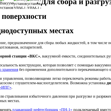
Для сбора и разгр
й поверхности
днодоступных местах
ние, предназначенное для сбора любых жидкостей, в том числе н
котлованов, испарителей.
сорной станции «ВКС»
, вакуумной емкости, соединительных р
рсальность конструкции, которая позволяет с помощью вакуумн
о хранения
без применения дополнительного перекачивающего о
 управления, позволяющими легко переключать режимы работы «
асосом с глушителем-маслоотделителем. Возможна установка
ди
 «ИПГ»
.
я стравливания избыточного давления при разгрузке и разряжени
ных местах.
именять
плавающий нефтесборщик «ПН-1»
подключаемый вместо