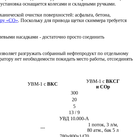
 установка оснащается колесами и складными ручками.
ханической очистки поверхностей: асфальта, бетона,
еру «СО»
. Поскольку для привода щетки скиммера требуется
левыми насадками - достаточно просто соединить
зволяет разгружать собранный нефтепродукт по отдельному
ратору нет необходимости покидать место работы, отсоединять
УВМ-1
с
ВКСГ
УВМ-1
с
ВКС
и
СОр
300
20
5
13 / 9
УВД 10.000-А
1 поток, 3 л/м,
---
80 атм., бак 5 л
780х800х1470