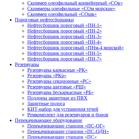
Скиммер олеофильный конвейерный «СОк»
Скиммеры олеофильные «СОм морские»
Скиммер олеофильный «СОшк»
Пороговые нефтесборщики
Нефтесборщик пороговый «ПН-1»
Нефтесборщик пороговый «ПН-2»
Нефтесборщик пороговый «ПН-3»
Нефтесборщик пороговый «ПН-4»
Нефтесборщик пороговый «ПНм-4 морской»
Нефтесборщик пороговый «ПН-5»
Нефтесборщик пороговый «ПН-7»
Резервуары
Резервуары каркасные «РК»
Резервуары «РКр»
Резервуары секционные «РС»
Резервуары щитовые «РЩ»
Резервуары бескаркасные «РБ»
Поддоны защитные из ПВХ
Защитные полога
КИТ-набор для устранения течей
Ремкомплект для резервуаров и бонов
Перекачивающее оборудование
Перекачивающие станции «ПС-ОГ»
Перекачивающие станции «ПС-ОДН»
Перекачивающие станции «ПС»