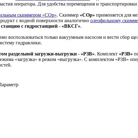
частия оператора. Для удобства перемещения и транспортировки
ильным скиммером «СОр»
. Скиммер
«СОр»
применяется для ме
епродукт с водной поверхности аналогично
олеофильному скимм
станцию с гидростанцией - «ВКСГ»
.
мо воспользоваться только вакуумным насосом и вести сбор ще
систему гидравлики.
ом раздельной загрузки-выгрузки - «РЗВ»
. Комплект
«РЗВ»
по
режима «загрузка» в режим «выгрузка». С комплектом «РЗВ» опе
остей.
Параметр