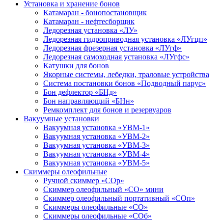
Установка и хранение бонов
Катамаран - бонопостановщик
Катамаран - нефтесборщик
Ледорезная установка «ЛУ»
Ледорезная гидроприводная установка «ЛУгцп»
Ледорезная фрезерная установка «ЛУгф»
Ледорезная самоходная установка «ЛУгфс»
Катушки для бонов
Якорные системы, лебедки, траловые устройства
Система постановки бонов «Подводный парус»
Бон дефлектор «БНд»
Бон направляющий «БНн»
Ремкомплект для бонов и резервуаров
Вакуумные установки
Вакуумная установка «УВМ-1»
Вакуумная установка «УВМ-2»
Вакуумная установка «УВМ-3»
Вакуумная установка «УВМ-4»
Вакуумная установка «УВМ-5»
Скиммеры олеофильные
Ручной скиммер «СОр»
Скиммер олеофильный «СО» мини
Скиммер олеофильный портативный «СОп»
Скиммеры олеофильные «СО»
Скиммеры олеофильные «СОб»