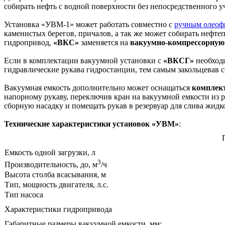
собирать нефть с водной поверхности без непосредственного у
Установка «УВМ-1» может работать совместно с
ручным олеоф
каменистых берегов, причалов, а так же может собирать нефт
гидропривод,
«ВКС»
заменяется на
вакуумно-компрессорную 
Если в комплектации вакуумной установки с
«ВКСГ»
необходи
гидравлические рукава гидростанции, тем самым закольцевав 
Вакуумная емкость дополнительно может оснащаться
комплект
напорному рукаву, переключив кран на вакуумной емкости из 
сборную насадку и помещать рукав в резервуар для слива жидк
Технические характеристики установок
«УВМ
»
:
Емкость одной загрузки, л
3
Производительность, до, м
/ч
Высота столба всасывания, м
Тип, мощность двигателя, л.с.
Тип насоса
Характеристики гидропривода
Габаритные размеры вакуумной емкости, мм: