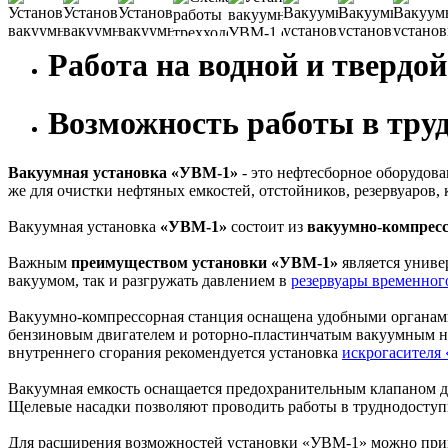
Работа на водной и твердо
Возможность работы в тру
Вакуумная установка «УВМ-1»
- это нефтесборное оборудова
же для очистки нефтяных емкостей, отстойников, резервуаров, 
Вакуумная установка
«УВМ-1»
состоит из
вакуумно-компрес
Важным
преимуществом установки «УВМ-1»
является униве
вакуумом, так и разгружать давлением в
резервуары временног
Вакуумно-компрессорная станция оснащена удобными органами
бензиновым двигателем и роторно-пластинчатым вакуумным н
внутреннего сгорания рекомендуется установка
искрогасителя
Вакуумная емкость оснащается предохранительным клапаном дл
Щелевые насадки позволяют проводить работы в труднодоступ
Для расширения возможностей установки «УВМ-1» можно пр