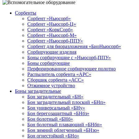
Сорбенты
Сорбент «Ньюсорб»
Сорбент «Ньюсорб-Ц»
Сорбент «КоркСорб»
Сорбент «Ньюсорб-М»
Сорбент «Ньюсорб-ППУ»
Сорбент для биоразложения «БиоНьюсорб»
Сорбирующие изделия
Боны сорбирующие с «Ньюсорб-ППУ»
Боны сорбирующие
Перфорированное сорбирующее полотно
Распылитель сорбента «АРС»
Сборщик сорбента «АСС»
Отжимное устройство
Боны заградительные
Бон заградительный «БН»
Бон заградительный плоский «БНп»
Бон универсальный «БНу»
Бон берегозащитный «БНбз»
Бон болотный «БНб»
Бон болотный плавающий «БНбп»
Бон зимний облегченный «БНзо»
Бон огнестойкий «БНо»